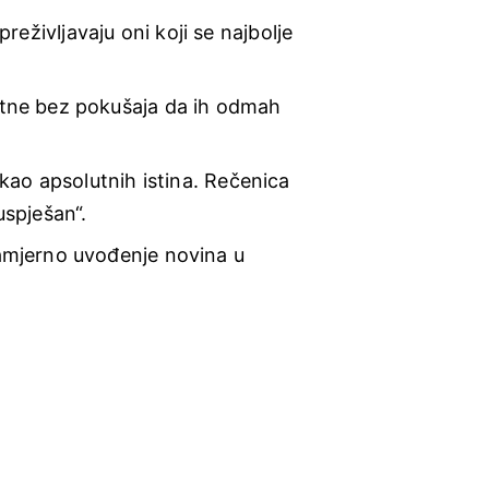
eživljavaju oni koji se najbolje 
utne bez pokušaja da ih odmah 
kao apsolutnih istina. Rečenica 
spješan“.
namjerno uvođenje novina u 