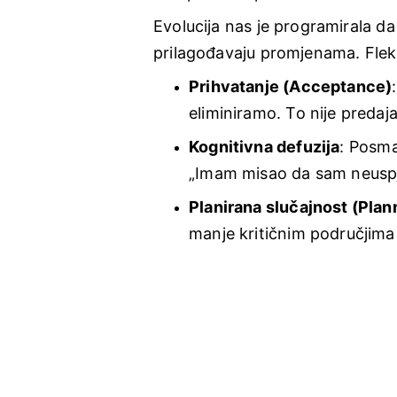
Evolucija nas je programirala da
prilagođavaju promjenama. Flek
Prihvatanje (Acceptance)
eliminiramo. To nije predaj
Kognitivna defuzija
: Posma
„Imam misao da sam neuspje
Planirana slučajnost (Pl
manje kritičnim područjima ž