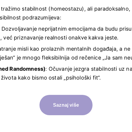
 tražimo stabilnost (homeostazu), ali paradoksalno, pr
sibilnost podrazumijeva:
: Dozvoljavanje neprijatnim emocijama da budu pris
a, već priznavanje realnosti onakve kakva jeste.
tranje misli kao prolaznih mentalnih događaja, a ne 
šan“ je mnogo fleksibilnija od rečenice „Ja sam neu
anned Randomness)
: Očuvanje jezgra stabilnosti uz 
ivota kako bismo ostali „psihološki fit“.
Saznaj više