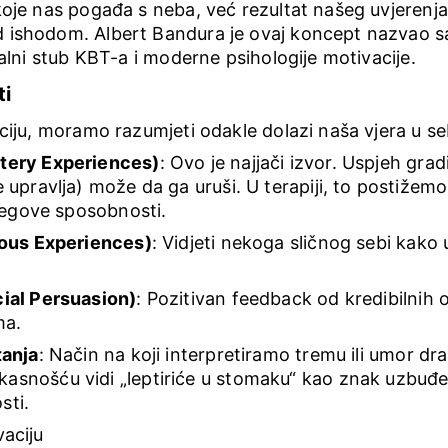
koje nas pogađa s neba, već rezultat našeg uvjerenja
 ishodom. Albert Bandura je ovaj koncept nazvao s
ralni stub KBT-a i moderne psihologije motivacije.
ti
aciju, moramo razumjeti odakle dolazi naša vjera u se
stery Experiences)
: Ovo je najjači izvor. Uspjeh gr
 upravlja) može da ga uruši. U terapiji, to postižem
njegove sposobnosti.
ious Experiences)
: Vidjeti nekoga sličnog sebi kako
cial Persuasion)
: Pozitivan feedback od kredibilni
ma.
tanja
: Način na koji interpretiramo tremu ili umor dra
asnošću vidi „leptiriće u stomaku“ kao znak uzbuđe
sti.
vaciju