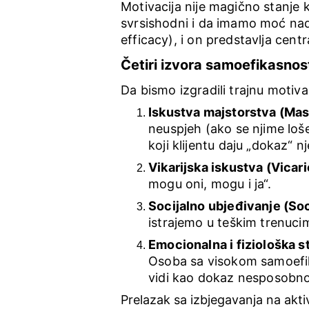
Motivacija nije magično stanje 
svrsishodni i da imamo moć nad
efficacy), i on predstavlja cent
Četiri izvora samoefikasnos
Da bismo izgradili trajnu motiv
Iskustva majstorstva (Ma
neuspjeh (ako se njime loše
koji klijentu daju „dokaz“ 
Vikarijska iskustva (Vicar
mogu oni, mogu i ja“.
Socijalno ubjeđivanje (So
istrajemo u teškim trenuci
Emocionalna i fiziološka s
Osoba sa visokom samoefik
vidi kao dokaz nesposobno
Prelazak sa izbjegavanja na akti