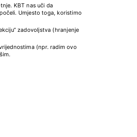
tnje. KBT nas uči da 
očeli. Umjesto toga, koristimo 
kciju“ zadovoljstva (hranjenje 
vrijednostima (npr. radim ovo 
kšim.