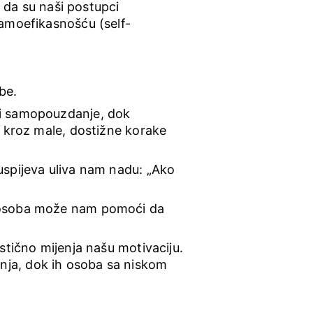
 da su naši postupci 
amoefikasnošću (self-
be.
adi samopouzdanje, dok 
o kroz male, dostižne korake 
 uspijeva uliva nam nadu: „Ako 
h osoba može nam pomoći da 
stično mijenja našu motivaciju. 
nja, dok ih osoba sa niskom 