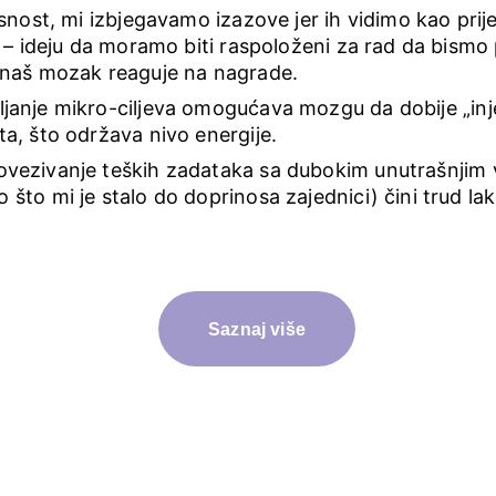
ost, mi izbjegavamo izazove jer ih vidimo kao prije
 ideju da moramo biti raspoloženi za rad da bismo p
: naš mozak reaguje na nagrade.
ljanje mikro-ciljeva omogućava mozgu da dobije „inje
a, što održava nivo energije.
Povezivanje teških zadataka sa dubokim unutrašnjim 
što mi je stalo do doprinosa zajednici) čini trud la
Saznaj više